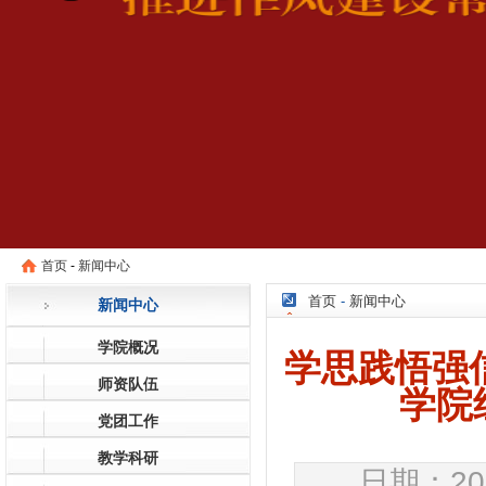
首页
-
新闻中心
首页
-
新闻中心
新闻中心
学院概况
学思践悟强
师资队伍
学院
党团工作
教学科研
日期：20