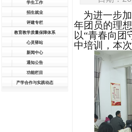
学生工作
招生就业
为进一步加
评建专栏
年团员的理
教育教学质量保障体系
以“青春向团
心灵驿站
中培训，本
新闻中心
通知公告
功能栏目
产学合作与实践动态