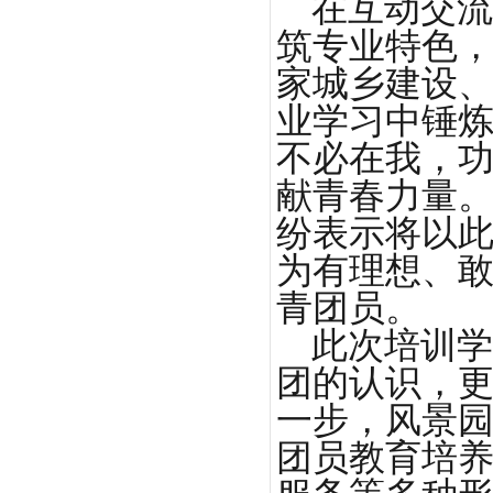
在互动交流
筑专业特色
家城乡建设
业学习中锤炼
不必在我，功
献青春力量
纷表示将以
为有理想、
青团员。
此次培训学
团的认识，
一步，风景
团员教育培