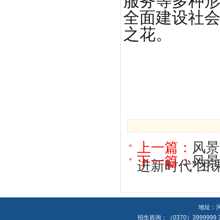
服务等多种
全面建设社
之花。
上一篇：
风景
下一篇：
风景
进新时代”团
地址：河
招生咨询：（0370）3999999 3699