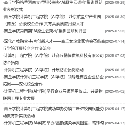
·
商丘学院携手河南立哲科技举办“AI原生云架构”集训营结
[2025-09-29]
业表彰仪式
·
商丘学院计算机工程学院（AI学院） 赴京航星空产业园
[2025-08-30]
（商丘）洽谈校企合作 共育高素质应用型人才
·
商丘学院第四期"AI原生云架构"集训营顺利开营
[2025-07-23]
·
深化产教融合·共育创新人才——商丘女企业家协会莅临商
[2025-07-14]
丘学院开展校企合作交流会
·
计算机工程学院（AI学院）赴商丘勤恒供氧科技有限公司
[2025-07-02]
访企拓岗
·
计算机工程学院（AI学院）开展访企拓岗活动
[2025-06-16]
·
商丘学院计算机工程学院（AI学院）领导赴商丘企业访企
[2025-05-21]
拓岗——深化校企合作
·
计算机工程学院(AI学院)举行企业导师聘用仪式，共话物
[2025-05-02]
联网工程专业发展
·
商丘学院计算机工程学院成功举办劳模工匠进校园赋能劳
[2025-04-17]
动教育新实践活动
·
计算机工程学院(AI学院)举办“墨韵濡染学风图蓝，笔锋勾
[2025-04-17]