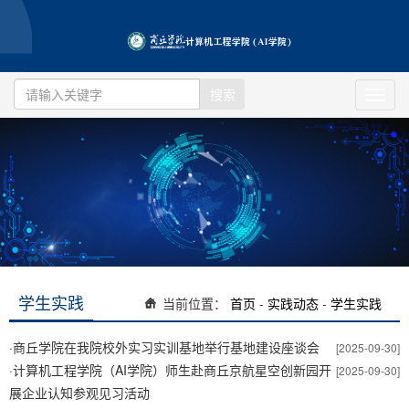
搜索
Toggl
navig
学生实践
当前位置：
首页
-
实践动态
-
学生实践
·
商丘学院在我院校外实习实训基地举行基地建设座谈会
[2025-09-30]
·
计算机工程学院（AI学院）师生赴商丘京航星空创新园开
[2025-09-30]
展企业认知参观见习活动