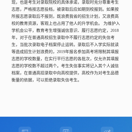
现，也是考生对录取院校的具体承诺，录取时充分尊重考生
志愿，严格按志愿投档，被录取后应如期到校报到。如果按
所报志愿录取后不报到，既浪费我省的招生计划，又浪费高
外国语学院
人文学院
经济管理学院
校的教育资源，客观上也占用了他人的升学机会。 为维护入
体育学院
计算机工程学院（AI学院）
学机会公平，教育考生增强诚信意识、履行志愿约定，2018
年，对于在普通高校招生录取中不履行志愿约定的失信考
艺术与传媒学院
机械与电气信息学院
风景园林与建筑学院
生，当批次录取电子档案停止运转。录取后不入学实际就读
等造成招生计划浪费的，2019年报名参加高考将限制其填报
志愿的学校数量，在实行平行志愿的各批次，仅允许其填报
志愿的学校数不超过两个。考生失信事实将记入其个人诚信
档案，在普通高招录取中向高校提供，高校作为对考生品德
衡量的依据，可以拒绝录取失信考生。