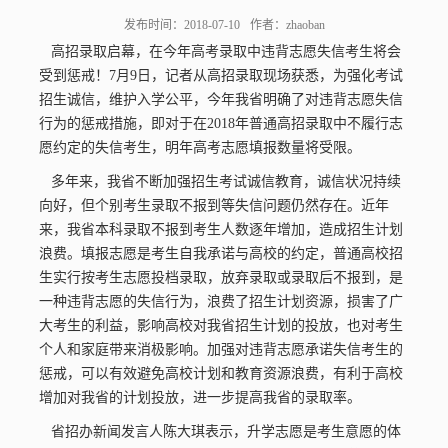
发布时间：2018-07-10
作者：zhaoban
高招录取启幕，在今年高考录取中违背志愿失信考生将会
受到惩戒！7月9日，记者从高招录取现场获悉，为强化考试
招生诚信，维护入学公平，今年我省明确了对违背志愿失信
行为的惩戒措施，即对于在2018年普通高招录取中不履行志
愿约定的失信考生，明年高考志愿填报数量将受限。
多年来，我省不断加强招生考试诚信教育，诚信状况持续
向好，但个别考生录取不报到等失信问题仍然存在。近年
来，我省本科录取不报到考生人数逐年增加，造成招生计划
通知公告
招生资讯
浪费。填报志愿是考生自我承诺与高校的约定，普通高校招
生实行按考生志愿投档录取，放弃录取或录取后不报到，是
一种违背志愿的失信行为，浪费了招生计划资源，损害了广
大考生的利益，影响高校对我省招生计划的投放，也对考生
个人和家庭带来消极影响。加强对违背志愿承诺失信考生的
惩戒，可以有效避免高校计划和教育资源浪费，有利于高校
增加对我省的计划投放，进一步提高我省的录取率。
省招办新闻发言人陈大琪表示，升学志愿是考生意愿的体