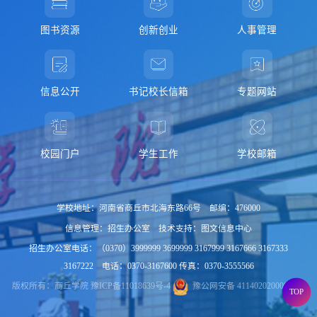
图书资源
创新创业
人事管理
信息公开
书记校长信箱
专题网站
校园门户
学生工作
学校邮箱
学校地址：河南省商丘市北海东路66号 邮编：476000
信息管理：招生办公室 技术支持：图文信息中心
招生办公室电话：（0370）3999999 3699999 3167999 3167666 3167333
3167222 电话：0370-3167600 传真：0370-3555566
版权所有：商丘学院
豫ICP备11018639号-4
豫公网安备 41140202000015号
TOP