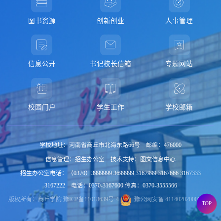
图书资源
创新创业
人事管理
信息公开
书记校长信箱
专题网站
校园门户
学生工作
学校邮箱
学校地址：河南省商丘市北海东路66号 邮编：476000
信息管理：招生办公室 技术支持：图文信息中心
招生办公室电话：（0370）3999999 3699999 3167999 3167666 3167333
3167222 电话：0370-3167600 传真：0370-3555566
版权所有：商丘学院
豫ICP备11018639号-4
豫公网安备 41140202000015号
TOP