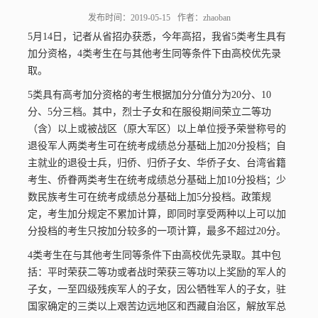
发布时间：2019-05-15
作者：zhaoban
5月14日，记者从省招办获悉，今年高招，我省5类考生具有
加分资格，4类考生在与其他考生同等条件下由高校优先录
取。
5类具有高考加分资格的考生根据加分分值分为20分、10
分、5分三档。其中，烈士子女和在服役期间荣立二等功
（含）以上或被战区（原大军区）以上单位授予荣誉称号的
退役军人两类考生可在统考成绩总分基础上加20分投档；自
主就业的退役士兵，归侨、归侨子女、华侨子女、台湾省籍
通知公告
招生资讯
考生、侨眷两类考生在统考成绩总分基础上加10分投档；少
数民族考生可在统考成绩总分基础上加5分投档。政策规
定，考生加分规定不累加计算，即同时享受两种以上可以加
分投档的考生只按加分较多的一项计算，最多不超过20分。
4类考生在与其他考生同等条件下由高校优先录取。其中包
括：平时荣获二等功或者战时荣获三等功以上奖励的军人的
子女，一至四级残疾军人的子女，因公牺牲军人的子女，驻
国家确定的三类以上艰苦边远地区和西藏自治区，解放军总