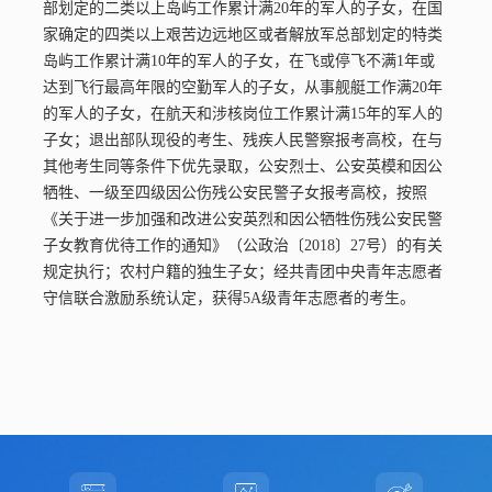
部划定的二类以上岛屿工作累计满20年的军人的子女，在国
家确定的四类以上艰苦边远地区或者解放军总部划定的特类
岛屿工作累计满10年的军人的子女，在飞或停飞不满1年或
外国语学院
人文学院
经济管理学院
达到飞行最高年限的空勤军人的子女，从事舰艇工作满20年
体育学院
计算机工程学院（AI学院）
的军人的子女，在航天和涉核岗位工作累计满15年的军人的
子女；退出部队现役的考生、残疾人民警察报考高校，在与
艺术与传媒学院
机械与电气信息学院
风景园林与建筑学院
其他考生同等条件下优先录取，公安烈士、公安英模和因公
牺牲、一级至四级因公伤残公安民警子女报考高校，按照
《关于进一步加强和改进公安英烈和因公牺牲伤残公安民警
子女教育优待工作的通知》（公政治〔2018〕27号）的有关
规定执行；农村户籍的独生子女；经共青团中央青年志愿者
守信联合激励系统认定，获得5A级青年志愿者的考生。