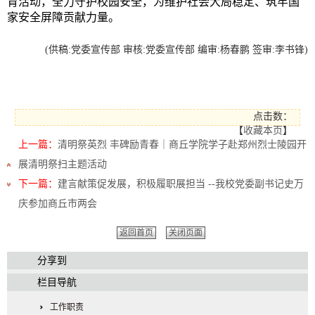
育活动，全力守护校园安全，为维护社会大局稳定、筑牢国
家安全屏障贡献力
量。
(供稿:
党委宣传部
审核
:
党委宣传部
编审
:杨春鹏 签审:李书锋)
点击数：
【
收藏本页
】
上一篇：
清明祭英烈 丰碑励青春｜商丘学院学子赴郑州烈士陵园开
展清明祭扫主题活动
下一篇：
建言献策促发展，积极履职展担当 --我校党委副书记史万
庆参加商丘市两会
返回首页
关闭页面
分享到
栏目导航
工作职责