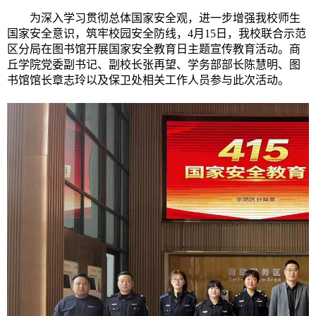
为深入学习贯彻总体国家安全观，进一步增强
我校
师生
国家安全意识，筑牢校园安全防线，
4月15日
，我校联合
示范
区
分局
在图书馆开展国家安全教育日主题宣传教育活动。商
丘学
院党委副书记、副校长张再望
、
学务部部长
陈
慧明
、图
书馆馆长章志玲
以及保卫处相关
工作人员
参与此次活动。