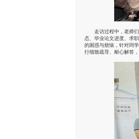
走访过程中，老师
态、毕业论文进度、求
的困惑与烦恼，针对同
行细致疏导、耐心解答