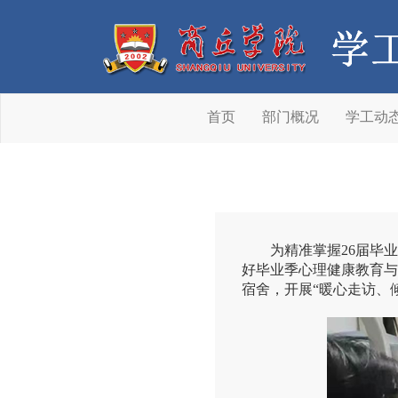
首页
部门概况
学工动
为精准掌握
26届毕
好毕业季心理健康教育
宿舍，开展“暖心走访、