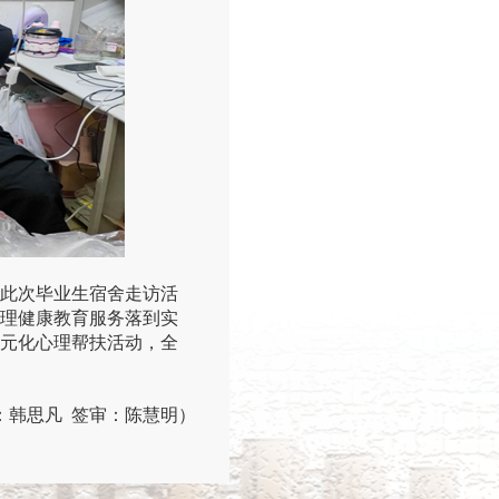
。此次毕业生宿舍走访活
心理健康教育服务落到实
多元化心理帮扶活动，全
：韩思凡
签审：陈慧明）