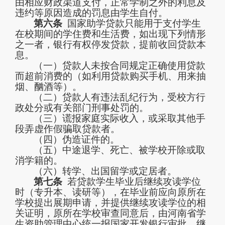
由相应财政渠道支付，正常学制之外的利息及
违约等原因造成的罚息由学生自付。
第六条
国家助学贷款只能用于支付学生
在校期间的学住费和生活费，如出现下列情形
之一者，银行有权停发贷款，提前收回贷款本
息。
（一）
贷款人未按合同规定正确使用贷款
而超前消费的（如利用贷款购买手机、用来抽
烟、酗酒等）。
（二）
贷款人有违法乱纪行为，受校方行
政处分或有关部门刑事处罚的。
（三）
谎报家庭实际收入，或采取其他手
段弄虚作假骗取贷款者。
（四）
伪造证件的。
（五）
中途退学、死亡、被学校开除或取
消学籍的。
（六）
转学、出国留学或定居者
。
第七条
若贷款学生毕业后继续攻读学位
时（专升本、读研等），在毕业前应向原所在
学校提出展期申请，并提供继续攻读学位的相
关证明，原所在学校审查同意后，由河南省学
生资助管理中心统一报国家开发银行审批。继