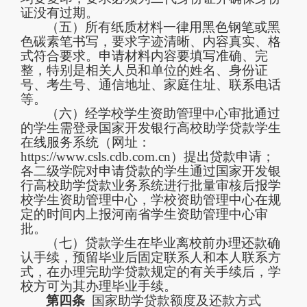
证没有过期。
（五）所有纸质材料一律用黑色钢笔或黑
色碳素笔书写，要求字迹清晰、内容真实、格
式符合要求。申请材料内容要填写准确、完
整，特别是相关人员和单位的姓名、身份证
号、考生号、通信地址、家庭住址、联系电话
等。
（六）
经学校学生资助管理中心审批通过
的学生需登录国家开发银行高校助学贷款学生
在线服务系统（网址：
ht
t
ps
://
www
.c
s
l
s
.c
db
.
com
.
cn）提出贷款申请；
各二级学院
对申请贷款的学生通过国家开发银
行高校助学贷款业务系统进行批量审核后报学
校学生资助管理中心，学校资助管理中心在规
定的时间内上报河南省学生资助管理中心审
批。
（七）
贷款学生在毕业离校前办理还款确
认手续，预留毕业后固
定联系人和本人联系方
式，在办理完助学贷款规定的有关手续后，学
校方可为其办理毕业手续。
第四条
国家助学贷款额度及还款方式