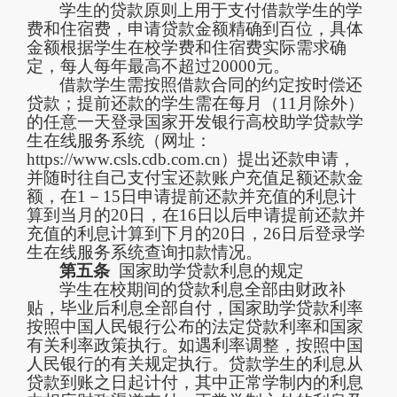
学生的贷款原则上用于支付借款学生的学
费和住宿费，申请贷款金额精确到百位，具体
金额根据学生在校学费和住宿费实际需求确
定，
每人每年
最高不超过
20000
元。
借款学生需按照借款合同的约定按时偿还
贷款；提前还款的学生需在每月（
11月除外）
的任意一天登录国家开发银行高校助学贷款学
生在线服务系统（网址：
h
t
t
p
s
://ww
w
.
csls
.
cdb
.
com
.
cn）提出还款申请，
并随时往自己支付宝还款账户充值足额还款金
额，在1－15日申请提前还款并充值的利息计
算到当月的20日，在16日以后申请提前还款并
充值的利息计算到下月的20日，26日后登录学
生在线服务系统查询扣款情况。
第五条
国家助学贷款利息的规定
学生在校期间的贷款利息全部由财政补
贴，毕业后利息全部自付，国家助学贷款利率
按照中国人民银行公布的法定贷款利率和国家
有关利率政策执行。如遇利率调整，按照中国
人民银行的有关规定执行。贷款学生的利息从
贷款到账之日起计付，其中正常学制内的利息