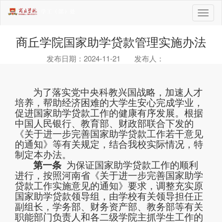
Togg
navig
商丘学院国家助学贷款管理实施办法
发布日期：2024-11-21 发布人：
为了落实党中央科教兴国战略，加速人才
培养，帮助经济困难的大学生安心完成学业，
促进国家助学贷款工作的健康有序发展。根据
中国人民银行、教育部、财政部联合下发的
《关于进
一
步完善国家助学贷款工作若干意见
的通知
》
等有关规定，结合我校实际情况，特
制定本办法。
第一条
为保证国家助学贷款工作的顺利
进行，按照河南省《关于进一步完善国家助学
贷款工作实施意见的通知》要求，调整充实原
国家助学贷款领导组，由学校有关领导担任正
副组长，学
务部
、财务
资产部
、教务
部
等有关
职能部门负责人和各
二级学院
主抓学生工作的