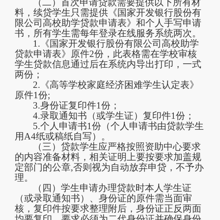
（二）首次申请贷款需要提供以下所有材
料，续贷学生只需提供《国家开发银行股份有
限公司高校助学贷款申请表》和个人手写申请
书，所有学生需每年登录在线服务系统两次。
1.
《国家开发银行股份有限公司高校助学
贷款申请表》原件
2份，此表格需在学校审核
学生贷款信息通过后在系统内导出打印，一式
两份；
2.
《高等学校家庭经济困难学生认定表》
原件
1
份
;
3.
身份证复印件
1份；
4.
录取通知书（或学生证）复印件
1份；
5.
个人申请书
1份（个人申请书由贷款学生
用A4纸或稿纸自写）。
（三）贷款学生应严格按照资助中心要求
的内容准备材料，相关证明上要按要求加盖规
定部门的公章
,否则视为自动放弃申贷，不予办
理。
（四）学生申请办理贷款时本人学生证
（或录取通知书）、身份证的原件需当面审
核，复印件按要求整理附后，身份证正反两面
均要复印，要求必须为二代身份证并确保身份