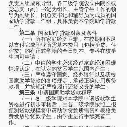
负责人组成领导组。各
二级学院
设立由院长或
党
总支
（副）
书记为组长、主管学生工作的领
导为副组长、团总支书记和辅导员为成员的国
家助学贷款工作组，具体负责本
学院
助学贷款
工作。
第二条
国家助学贷款对象及条件
（一）
所有家庭经济困难，在校期间不足
以支付完成学业所需基本费用（包括学费、住
宿费）的有正式学籍的全日制本
、
专科在校学
生均可申请；
（二）
申请的学生必须经过家庭经济困难
情况认定，在认定的贫困学生范围内产生；
（三）
严格遵守国家、经办银行以及我校
国家助学贷款的各项规定，承诺正确使用所贷
款项，并按规定严格履行还
贷
义务的学生。
第三条
申请国家助学贷款程序
（一）各二级学院对本学院申请贷款学生
资格进行初步审核后，由各二级学院按照上报
预测贷款规模将申请助学贷款所需资料表格免
费发放给贷款学生，由学生进行手续完善工
作。