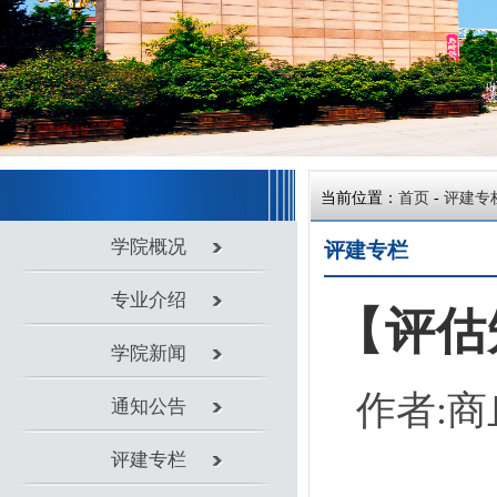
当前位置：
首页
-
评建专栏
学院概况
评建专栏
专业介绍
【评估知识
学院新闻
作者:
商丘学
通知公告
评建专栏
党团工作
答：入校
教学科研
考察、面面
实验室建设
证。
教师风采