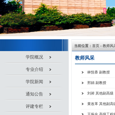
当前位置：
首页
-
教师风采
学院概况
教师风采
专业介绍
林悦香 副教授
学院新闻
邢娟 副教授
刘昶 其他副高级
通知公告
黄改革 其他副高级
评建专栏
王振全 高级工程师
党团工作
侯淑玲 高级工程师
教学科研
李巨东 高级工程师
实验室建设
刘广 讲师
教师风采
许培钰 讲师