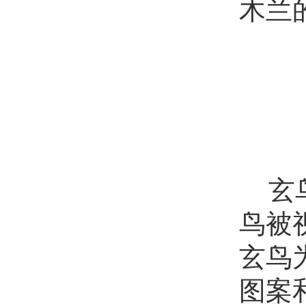
木兰
玄
鸟被
玄鸟
图案