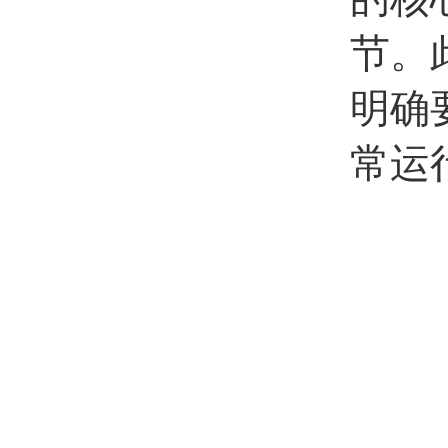
节。
明确
常运