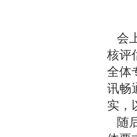
会
核评
全体
讯畅
实，
随