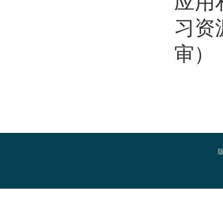
应用
习资
审）