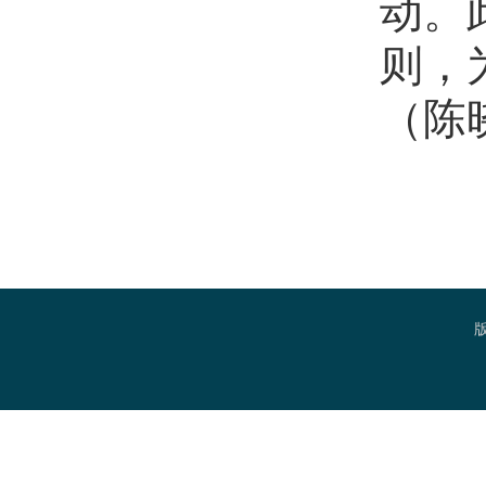
动。
则，
（陈