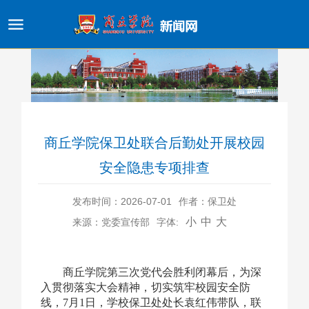
商丘学院保卫处联合后勤处开展校园
安全隐患专项排查
发布时间：2026-07-01
作者：保卫处
小
中
大
来源：党委宣传部
字体:
商丘学院第三次党代会胜利闭幕后，为深
入贯彻落实大会精神
，
切实筑牢校园安全防
线，
7月1日，学校保卫处处长袁红伟带队，联