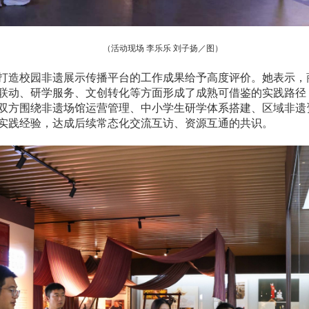
（活动现场
李乐乐
刘子扬
／图）
打造校园非遗展示传播平台的工作成果给予高度评价。
她
表示，
联动、研学服务、文创转
化等
方面形
成了
成熟可借鉴的实践路径
双方围绕非遗场馆运营管理、中小学生研学体系搭建、区域非遗
实践经验，达成后续常态化交流互访、资源互通的共识。