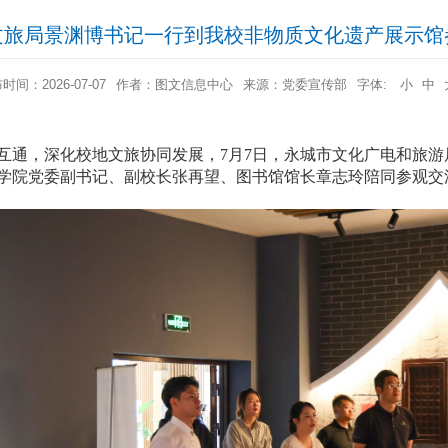
文旅局景渊博书记一行到我校非物质文化遗产展示馆
时间：2026-07-07
作者：图文信息中心
来源：党委宣传部
字体:
小
中
互通，深化校地文旅协同发展，
7月7日
，永城市文化广电和旅游
学院
党委副书记、
副校长张
再望
、
图书馆馆长章志玲
陪同参观交