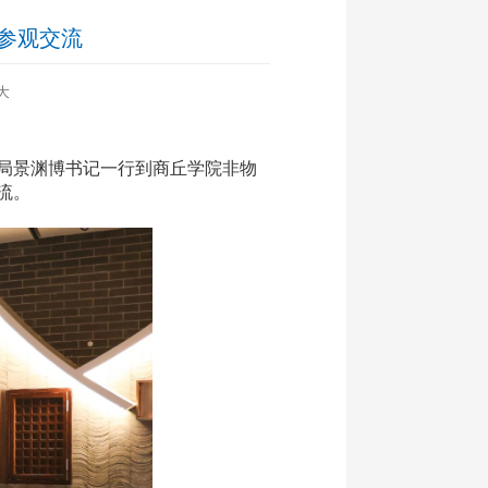
参观交流
大
局
景渊博书记
一行
到
商丘学院非物
流。